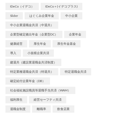
IDeCo（イデコ）
IDeCo＋(イデコプラス)
Slider
はぐくみ企業年金
中小企業
中小企業退職金共済（中退共）
企業型確定拠出年金（企業型DC）
企業年金
健康経営
厚生年金
厚生年金基金
導入
小規模企業共済
建退共（建設業退職金共済制度）
特定業種退職金共済（特退共）
特定退職金共済
確定給付企業年金（DB）
社会福祉施設職員等退職手当共済（WAM）
福利厚生
経営セーフティ共済
退職金制度
離職率
飲食店業