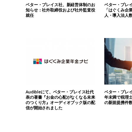
ベター・プレイス社、新経営体制のお
ベター・プレ
知らせ：社外取締役および社外監査役
「はぐくみ企業
就任
人・導入法人数5
Audibleにて、ベター・プレイス社代
ベター・プレ
表の著書『お金の心配がなくなる未来
年未満で税理
のつくり方』オーディオブック版の配
の新規提携件数
信が開始されました