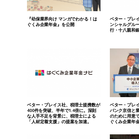
『幼保業界向け マンガでわかる！は
ベター・プレ
ぐくみ企業年金』を公開
ンシャルグル
行・十八親和
ベター・プレイス社、税理士提携数が
ベター・プレ
400件を突破、半年で1.4倍に。深刻
バンク京信と
な人手不足を背景に、税理士による
のために用意
「人材定着支援」の提案を加速。
ぐくみ企業年