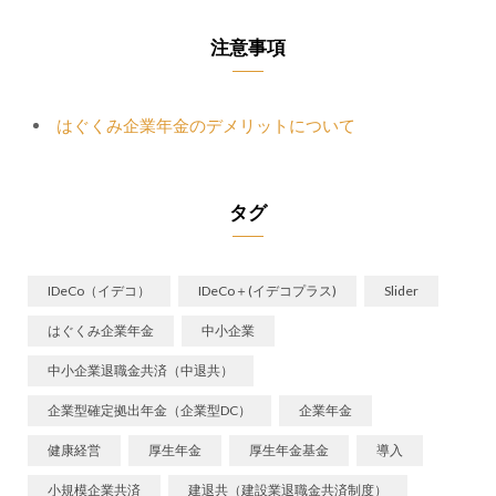
注意事項
はぐくみ企業年金のデメリットについて
タグ
IDeCo（イデコ）
IDeCo＋(イデコプラス)
Slider
はぐくみ企業年金
中小企業
中小企業退職金共済（中退共）
企業型確定拠出年金（企業型DC）
企業年金
健康経営
厚生年金
厚生年金基金
導入
小規模企業共済
建退共（建設業退職金共済制度）