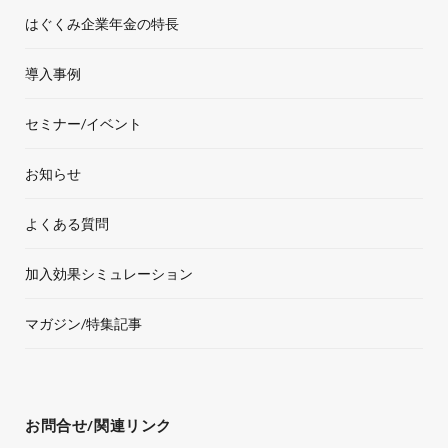
o
e
g
b
はぐくみ企業年金の特長
o
r
r
e
導入事例
k
a
セミナー/イベント
m
お知らせ
よくある質問
加入効果シミュレーション
マガジン/特集記事
お問合せ/関連リンク