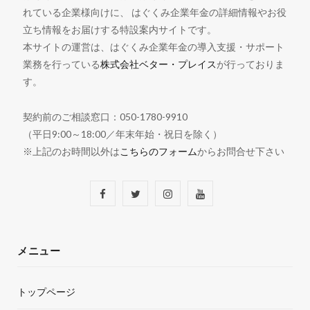
れている企業様向けに、 はぐくみ企業年金の詳細情報やお役
立ち情報をお届けする特設案内サイトです。
本サイトの運営は、はぐくみ企業年金の導入支援・サポート
業務を行っている
株式会社ベター・プレイス
が行っておりま
す。
契約前のご相談窓口：050-1780-9910
（平日9:00～18:00／年末年始・祝日を除く）
※上記のお時間以外は
こちらのフォーム
からお問合せ下さい
F
T
I
Y
a
w
n
o
c
i
s
u
メニュー
e
t
t
T
トップページ
b
t
a
u