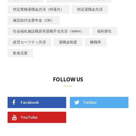
特定業種退職金共済（特退共）
特定退職金共済
確定給付企業年金（DB）
社会福祉施設職員等退職手当共済（WAM）
福利厚生
経営セーフティ共済
退職金制度
離職率
飲食店業
FOLLOW US
Facebook
Twitter
YouTube