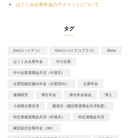
はぐくみ企業年金のデメリットについて
タグ
IDeCo（イデコ）
IDeCo＋(イデコプラス)
Slider
はぐくみ企業年金
中小企業
中小企業退職金共済（中退共）
企業型確定拠出年金（企業型DC）
企業年金
健康経営
厚生年金
厚生年金基金
導入
小規模企業共済
建退共（建設業退職金共済制度）
特定業種退職金共済（特退共）
特定退職金共済
確定給付企業年金（DB）