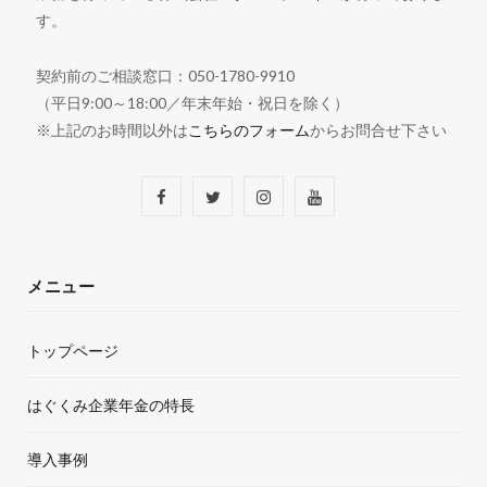
す。
契約前のご相談窓口：050-1780-9910
（平日9:00～18:00／年末年始・祝日を除く）
※上記のお時間以外は
こちらのフォーム
からお問合せ下さい
F
T
I
Y
a
w
n
o
c
i
s
u
メニュー
e
t
t
T
トップページ
b
t
a
u
o
e
g
b
はぐくみ企業年金の特長
o
r
r
e
導入事例
k
a