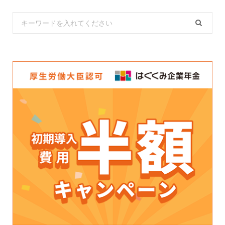
Search
for: