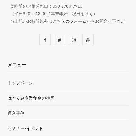
契約前のご相談窓口：050-1780-9910
（平日9:00～18:00／年末年始・祝日を除く）
※上記のお時間以外は
こちらのフォーム
からお問合せ下さい
F
T
I
Y
a
w
n
o
c
i
s
u
メニュー
e
t
t
T
トップページ
b
t
a
u
o
e
g
b
はぐくみ企業年金の特長
o
r
r
e
導入事例
k
a
セミナー/イベント
m