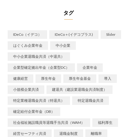
タグ
IDeCo（イデコ）
IDeCo＋(イデコプラス)
Slider
はぐくみ企業年金
中小企業
中小企業退職金共済（中退共）
企業型確定拠出年金（企業型DC）
企業年金
健康経営
厚生年金
厚生年金基金
導入
小規模企業共済
建退共（建設業退職金共済制度）
特定業種退職金共済（特退共）
特定退職金共済
確定給付企業年金（DB）
社会福祉施設職員等退職手当共済（WAM）
福利厚生
経営セーフティ共済
退職金制度
離職率