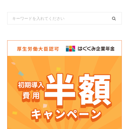
Search
for: