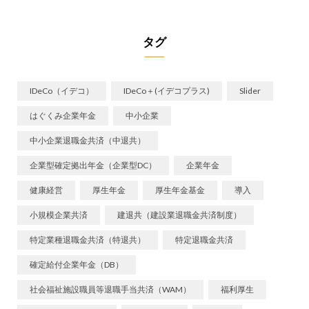
タグ
IDeCo（イデコ）
IDeCo＋(イデコプラス)
Slider
はぐくみ企業年金
中小企業
中小企業退職金共済（中退共）
企業型確定拠出年金（企業型DC）
企業年金
健康経営
厚生年金
厚生年金基金
導入
小規模企業共済
建退共（建設業退職金共済制度）
特定業種退職金共済（特退共）
特定退職金共済
確定給付企業年金（DB）
社会福祉施設職員等退職手当共済（WAM）
福利厚生