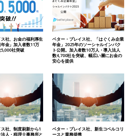
イス社、お金の福利厚生
ベター・プレイス社、「はぐくみ企業
年金」加入者数11万
年金」2025年のソーシャルインパク
,000社突破
ト公開。加入者数10万人・導入法人
数4,700社を突破、幅広い層にお金の
安心を提供
イス社、制度刷新から1
ベター・プレイス社、新生コベルコリ
士法人・税理士事務所と
ースと業務提携