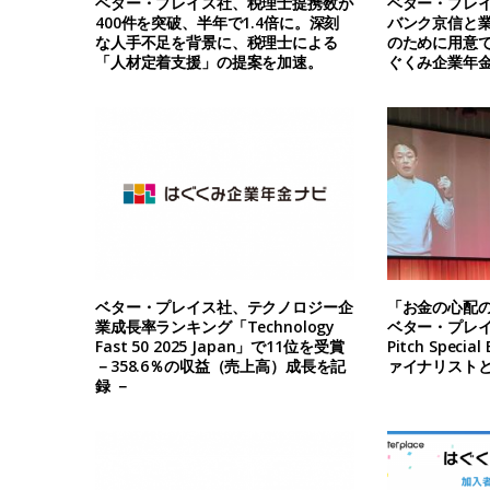
ベター・プレイス社、税理士提携数が
ベター・プレ
400件を突破、半年で1.4倍に。深刻
バンク京信と
な人手不足を背景に、税理士による
のために用意
「人材定着支援」の提案を加速。
ぐくみ企業年
ベター・プレイス社、テクノロジー企
「お金の心配
業成長率ランキング「Technology
ベター・プレイス
Fast 50 2025 Japan」で11位を受賞
Pitch Specia
－358.6％の収益（売上高）成長を記
ァイナリスト
録 －