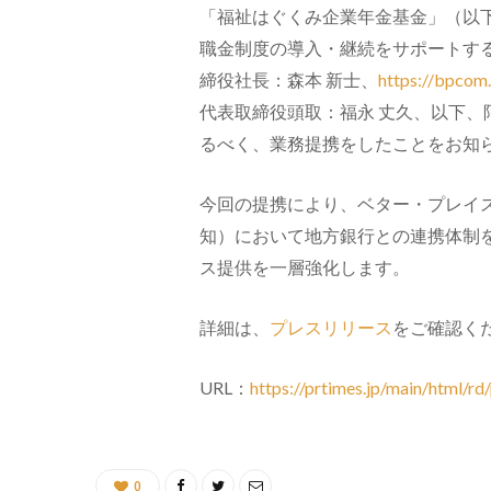
「福祉はぐくみ企業年金基金」（以
職金制度の導入・継続をサポートす
締役社長：森本 新士、
https://bpcom.
代表取締役頭取：福永 丈久、以下、
るべく、
業務提携をしたことをお知
今回の提携により、ベター・プレイ
知）において地方銀行との連携体制
ス提供を一層強化します。
詳細は、
プレスリリース
をご確認く
URL：
https://prtimes.jp/main/html/
0