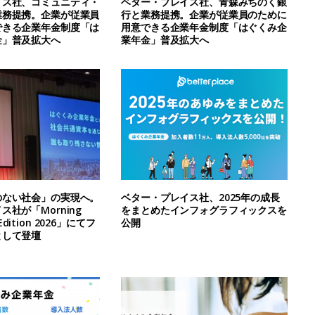
イス社、コミュニティ・
ベター・プレイス社、青森みちのく銀
業務提携。企業が従業員
行と業務提携。企業が従業員のために
できる企業年金制度「は
用意できる企業年金制度「はぐくみ企
金」普及拡大へ
業年金」普及拡大へ
のない社会」の実現へ。
ベター・プレイス社、2025年の成長
社が「Morning
をまとめたインフォグラフィックスを
l Edition 2026」にてフ
公開
として登壇