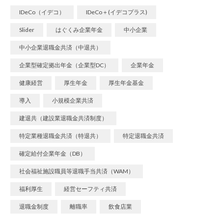
IDeCo（イデコ）
IDeCo＋(イデコプラス)
Slider
はぐくみ企業年金
中小企業
中小企業退職金共済（中退共）
企業型確定拠出年金（企業型DC）
企業年金
健康経営
厚生年金
厚生年金基金
導入
小規模企業共済
建退共（建設業退職金共済制度）
特定業種退職金共済（特退共）
特定退職金共済
確定給付企業年金（DB）
社会福祉施設職員等退職手当共済（WAM）
福利厚生
経営セーフティ共済
退職金制度
離職率
飲食店業