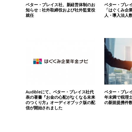
ベター・プレイス社、新経営体制のお
ベター・プレ
知らせ：社外取締役および社外監査役
「はぐくみ企業
就任
人・導入法人数5
Audibleにて、ベター・プレイス社代
ベター・プレ
表の著書『お金の心配がなくなる未来
年未満で税理
のつくり方』オーディオブック版の配
の新規提携件数
信が開始されました