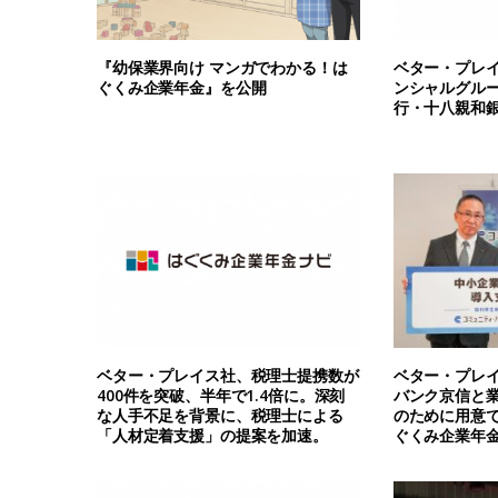
『幼保業界向け マンガでわかる！は
ベター・プレ
ぐくみ企業年金』を公開
ンシャルグル
行・十八親和
ベター・プレイス社、税理士提携数が
ベター・プレ
400件を突破、半年で1.4倍に。深刻
バンク京信と
な人手不足を背景に、税理士による
のために用意
「人材定着支援」の提案を加速。
ぐくみ企業年