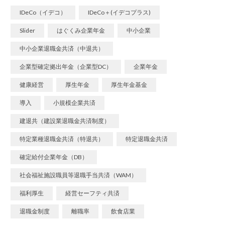
IDeCo（イデコ）
IDeCo＋(イデコプラス)
Slider
はぐくみ企業年金
中小企業
中小企業退職金共済（中退共）
企業型確定拠出年金（企業型DC）
企業年金
健康経営
厚生年金
厚生年金基金
導入
小規模企業共済
建退共（建設業退職金共済制度）
特定業種退職金共済（特退共）
特定退職金共済
確定給付企業年金（DB）
社会福祉施設職員等退職手当共済（WAM）
福利厚生
経営セーフティ共済
退職金制度
離職率
飲食店業