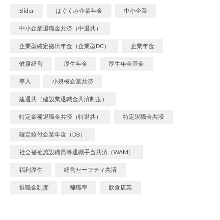
Slider
はぐくみ企業年金
中小企業
中小企業退職金共済（中退共）
企業型確定拠出年金（企業型DC）
企業年金
健康経営
厚生年金
厚生年金基金
導入
小規模企業共済
建退共（建設業退職金共済制度）
特定業種退職金共済（特退共）
特定退職金共済
確定給付企業年金（DB）
社会福祉施設職員等退職手当共済（WAM）
福利厚生
経営セーフティ共済
退職金制度
離職率
飲食店業