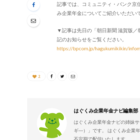
記事では、コミュニティ・バンク京
み企業年金についてご紹介いただい
▼記事は先日の「朝日新聞 滋賀版
記のお知らせをご覧ください。
https://bpcom.jp/hagukumikikin/info
2
はぐくみ企業年金ナビ編集部
はぐくみ企業年金ナビの姉妹サー
ギ―）」です。 はぐくみ企業
不定期で配信いたします。