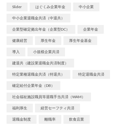
Slider
はぐくみ企業年金
中小企業
中小企業退職金共済（中退共）
企業型確定拠出年金（企業型DC）
企業年金
健康経営
厚生年金
厚生年金基金
導入
小規模企業共済
建退共（建設業退職金共済制度）
特定業種退職金共済（特退共）
特定退職金共済
確定給付企業年金（DB）
社会福祉施設職員等退職手当共済（WAM）
福利厚生
経営セーフティ共済
退職金制度
離職率
飲食店業