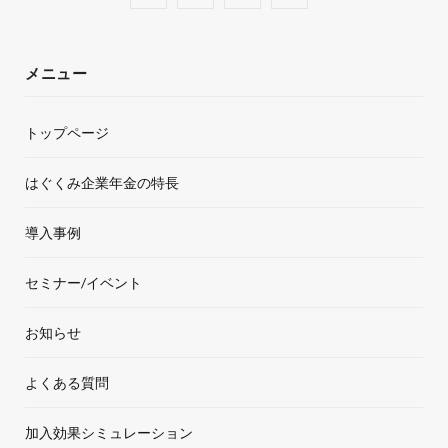
a
w
n
o
c
i
s
u
メニュー
e
t
t
T
トップページ
b
t
a
u
o
e
g
b
はぐくみ企業年金の特長
o
r
r
e
導入事例
k
a
セミナー/イベント
m
お知らせ
よくある質問
加入効果シミュレーション