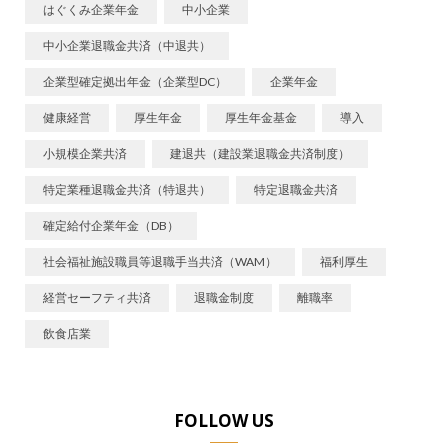
はぐくみ企業年金
中小企業
中小企業退職金共済（中退共）
企業型確定拠出年金（企業型DC）
企業年金
健康経営
厚生年金
厚生年金基金
導入
小規模企業共済
建退共（建設業退職金共済制度）
特定業種退職金共済（特退共）
特定退職金共済
確定給付企業年金（DB）
社会福祉施設職員等退職手当共済（WAM）
福利厚生
経営セーフティ共済
退職金制度
離職率
飲食店業
FOLLOW US