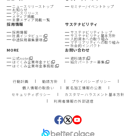
ニュースリリーストップ
セミナー/イベントトップ
お知らせ
プレスリリース
メディア掲載
主要メディア掲載一覧
採用情報
サステナビリティ
採用情報
サステナビリティトップ
サステナビリティ基本方針
社員インタビュー
人的資本への取り組み
中途採用募集要項
マテリアリティへの取り組み
社会的インパクト
MORE
お問い合わせ
公式note
資料請求
はぐくみ企業年金ナビ
紹介パートナー募集
はぐくみ企業年金事務局
行動計画
勧誘方針
プライバシーポリシー
個人情報の取扱い
匿名加工情報の公表
セキュリティポリシー
カスタマーハラスメント基本方針
利用者情報の外部送信