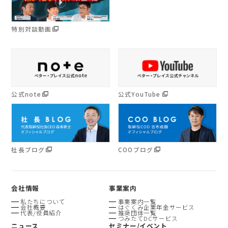
特別対談動画
公式note
公式YouTube
社長ブログ
COOブログ
会社情報
事業案内
私たちについて
事業案内一覧
会社概要
はぐくみ企業年金サービス
代表/役員紹介
推奨団体一覧
つみたてDCサービス
ニュース
セミナー/イベント