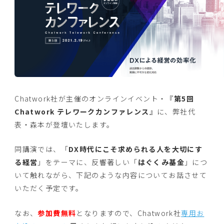
Chatwork社が主催のオンラインイベント・『
第5回
Chatwork テレワークカンファレンス
』に、弊社代
表・森本が登壇いたします。
同講演では、「
DX時代にこそ求められる人を大切にす
る経営
」をテーマに、反響著しい「
はぐくみ基金
」につ
いて触れながら、下記のような内容についてお話させて
いただく予定です。
なお、
参加費無料
となりますので、Chatwork社
専用お