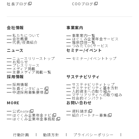
社長ブログ
COOブログ
会社情報
事業案内
私たちについて
事業案内一覧
会社概要
はぐくみ企業年金サービス
代表/役員紹介
推奨団体一覧
つみたてDCサービス
ニュース
セミナー/イベント
ニュースリリーストップ
セミナー/イベントトップ
お知らせ
プレスリリース
メディア掲載
主要メディア掲載一覧
採用情報
サステナビリティ
採用情報
サステナビリティトップ
サステナビリティ基本方針
社員インタビュー
人的資本への取り組み
中途採用募集要項
マテリアリティへの取り組み
社会的インパクト
MORE
お問い合わせ
公式note
資料請求
はぐくみ企業年金ナビ
紹介パートナー募集
はぐくみ企業年金事務局
行動計画
勧誘方針
プライバシーポリシー