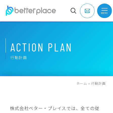
A
C
T
I
O
N
P
L
A
N
行
動
計
画
ホーム
»
行動計画
株式会社ベター・プレイスでは、全ての従