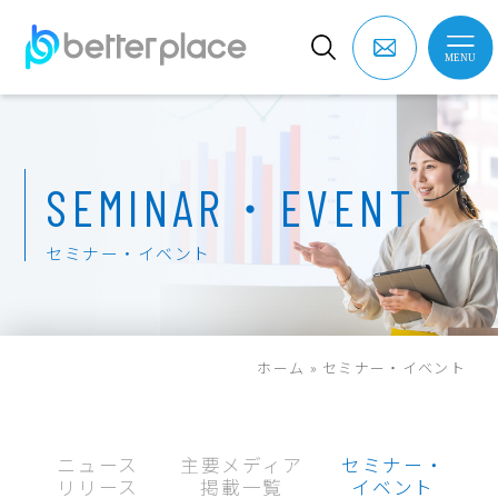
S
E
M
I
N
A
R
・
E
V
E
N
T
セ
ミ
ナ
ー
・
イ
ベ
ン
ト
ホーム
»
セミナー・イベント
ニュース
主要メディア
セミナー・
リリース
掲載一覧
イベント