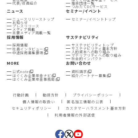
代表/役員紹介
推奨団体一覧
つみたてDCサービス
ニュース
セミナー/イベント
ニュースリリーストップ
セミナー/イベントトップ
お知らせ
プレスリリース
メディア掲載
主要メディア掲載一覧
採用情報
サステナビリティ
採用情報
サステナビリティトップ
サステナビリティ基本方針
社員インタビュー
人的資本への取り組み
中途採用募集要項
マテリアリティへの取り組み
社会的インパクト
MORE
お問い合わせ
公式note
資料請求
はぐくみ企業年金ナビ
紹介パートナー募集
はぐくみ企業年金事務局
行動計画
勧誘方針
プライバシーポリシー
個人情報の取扱い
匿名加工情報の公表
セキュリティポリシー
カスタマーハラスメント基本方針
利用者情報の外部送信