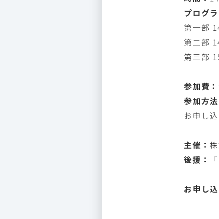
プログラ
第一部 1
第二部 
第三部 1
参加費：
参加方法
お申し込
主催：
株
後援：
「
お申し込