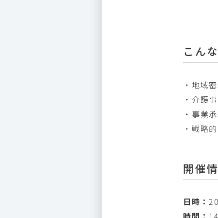
こん
・地域密
・介護事
・事業承
・戦略的
開催
日時：
2
時間：
1