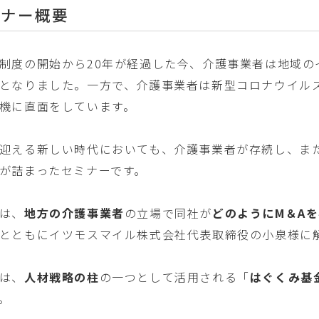
ビナー概要
制度の開始から20年が経過した今、介護事業者は地域の
となりました。一方で、介護事業者は新型コロナウイル
機に直面をしています。
迎える新しい時代においても、介護事業者が存続し、ま
が詰まったセミナーです。
は、
地方の介護事業者
の立場で同社が
どのようにM＆A
とともにイツモスマイル株式会社代表取締役の小泉様に
は、
人材戦略の柱
の一つとして活用される「
はぐくみ基
。