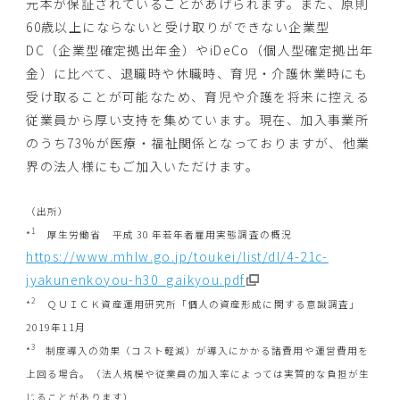
元本が保証されていることがあげられます。また、原則
60歳以上にならないと受け取りができない企業型
DC（企業型確定拠出年金）やiDeCo（個人型確定拠出年
金）に比べて、退職時や休職時、育児・介護休業時にも
受け取ることが可能なため、育児や介護を将来に控える
従業員から厚い支持を集めています。現在、加入事業所
のうち73%が医療・福祉関係となっておりますが、他業
界の法人様にもご加入いただけます。
（出所）
1
*
厚生労働省 平成 30 年若年者雇用実態調査の概況
https://www.mhlw.go.jp/toukei/list/dl/4-21c-
jyakunenkoyou-h30_gaikyou.pdf
2
*
ＱＵＩＣＫ資産運用研究所「個人の資産形成に関する意識調査」
2019年11月
3
*
制度導入の効果（コスト軽減）が導入にかかる諸費用や運営費用を
上回る場合。（法人規模や従業員の加入率によっては実質的な負担が生
じることがあります）