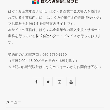
はぐくみ企業年金ナビは、はぐくみ企業年金の導入を検討さ
れている企業様向けに、 はぐくみ企業年金の詳細情報やお役
立ち情報をお届けする特設案内サイトです。
本サイトの運営は、はぐくみ企業年金の導入支援・サポート
業務を行っている
株式会社ベター・プレイス
が行っておりま
す。
契約前のご相談窓口：050-1780-9910
（平日9:00～18:00／年末年始・祝日を除く）
※上記のお時間以外は
こちらのフォーム
からお問合せ下さい
F
T
I
Y
a
w
n
o
c
i
s
u
メニュー
e
t
t
T