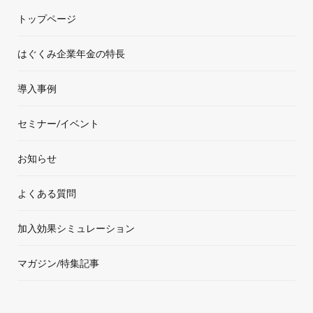
トップページ
b
t
a
u
o
e
g
b
はぐくみ企業年金の特長
o
r
r
e
導入事例
k
a
セミナー/イベント
m
お知らせ
よくある質問
加入効果シミュレーション
マガジン/特集記事