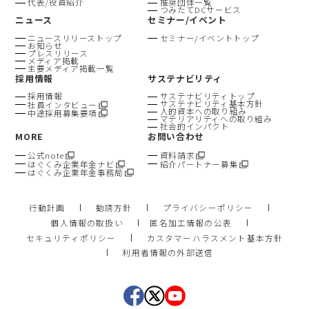
代表/役員紹介
推奨団体一覧
つみたてDCサービス
ニュース
セミナー/イベント
ニュースリリーストップ
セミナー/イベントトップ
お知らせ
プレスリリース
メディア掲載
主要メディア掲載一覧
採用情報
サステナビリティ
採用情報
サステナビリティトップ
サステナビリティ基本方針
社員インタビュー
人的資本への取り組み
中途採用募集要項
マテリアリティへの取り組み
社会的インパクト
MORE
お問い合わせ
公式note
資料請求
はぐくみ企業年金ナビ
紹介パートナー募集
はぐくみ企業年金事務局
行動計画
勧誘方針
プライバシーポリシー
個人情報の取扱い
匿名加工情報の公表
セキュリティポリシー
カスタマーハラスメント基本方針
利用者情報の外部送信