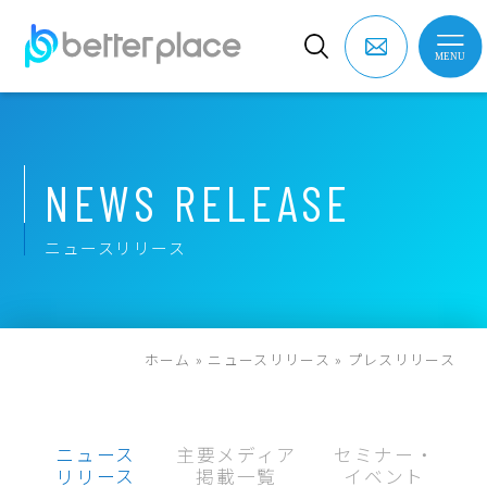
N
E
W
S
R
E
L
E
A
S
E
ニ
ュ
ー
ス
リ
リ
ー
ス
ホーム
»
ニュースリリース
»
プレスリリース
ニュース
主要メディア
セミナー・
リリース
掲載一覧
イベント