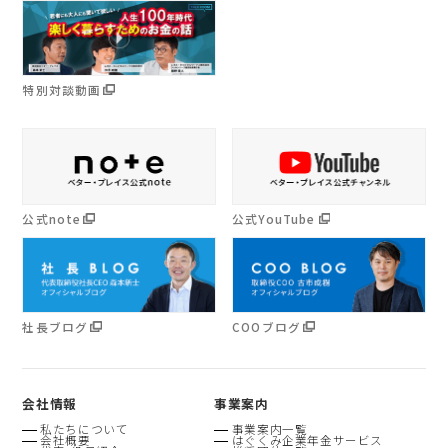
特別対談動画
公式note
公式YouTube
社長ブログ
COOブログ
会社情報
事業案内
私たちについて
事業案内一覧
会社概要
はぐくみ企業年金サービス