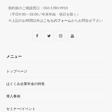
契約前のご相談窓口：050-1780-9910
（平日9:00～18:00／年末年始・祝日を除く）
※上記のお時間以外は
こちらのフォーム
からお問合せ下さい
F
T
I
Y
a
w
n
o
c
i
s
u
メニュー
e
t
t
T
トップページ
b
t
a
u
o
e
g
b
はぐくみ企業年金の特長
o
r
r
e
導入事例
k
a
セミナー/イベント
m