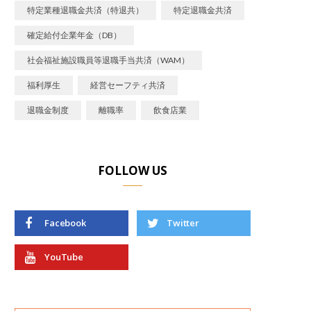
特定業種退職金共済（特退共）
特定退職金共済
確定給付企業年金（DB）
社会福祉施設職員等退職手当共済（WAM）
福利厚生
経営セーフティ共済
退職金制度
離職率
飲食店業
FOLLOW US
Facebook
Twitter
YouTube