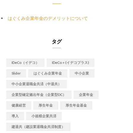
はぐくみ企業年金のデメリットについて
タグ
IDeCo（イデコ）
IDeCo＋(イデコプラス)
Slider
はぐくみ企業年金
中小企業
中小企業退職金共済（中退共）
企業型確定拠出年金（企業型DC）
企業年金
健康経営
厚生年金
厚生年金基金
導入
小規模企業共済
建退共（建設業退職金共済制度）