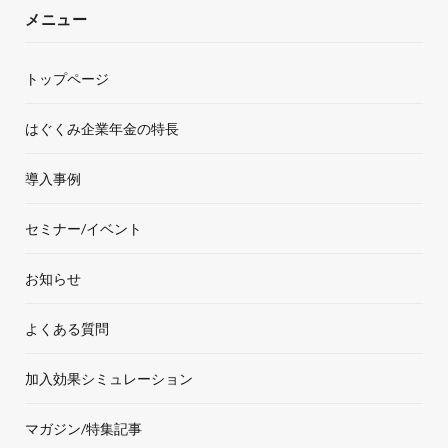
c
i
s
u
メニュー
e
t
t
T
トップページ
b
t
a
u
o
e
g
b
はぐくみ企業年金の特長
o
r
r
e
導入事例
k
a
セミナー/イベント
m
お知らせ
よくある質問
加入効果シミュレーション
マガジン/特集記事