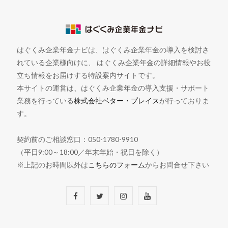
はぐくみ企業年金ナビは、はぐくみ企業年金の導入を検討さ
れている企業様向けに、 はぐくみ企業年金の詳細情報やお役
立ち情報をお届けする特設案内サイトです。
本サイトの運営は、はぐくみ企業年金の導入支援・サポート
業務を行っている
株式会社ベター・プレイス
が行っておりま
す。
契約前のご相談窓口：050-1780-9910
（平日9:00～18:00／年末年始・祝日を除く）
※上記のお時間以外は
こちらのフォーム
からお問合せ下さい
F
T
I
Y
a
w
n
o