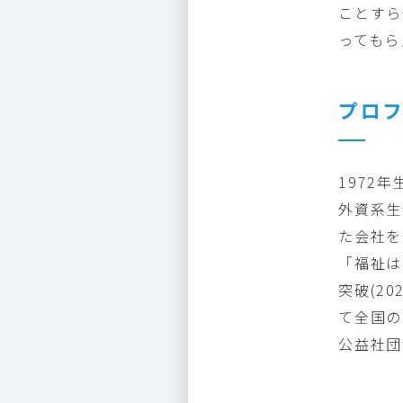
ことすら
ってもら
プロ
1972
外資系生
た会社を
「福祉は
突破(2
て全国の
公益社団