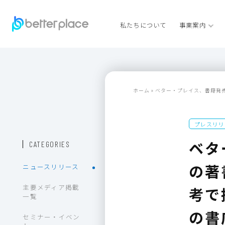
私たちについて
事業案内
ホーム
»
ベター・プレイス、書籍発
プレスリリ
ベタ
CATEGORIES
の著
ニュースリリース
主要メディア掲載
考で
一覧
の書
セミナー・イベン