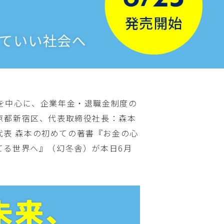
を中心に、企業年金・退職金制度の
京都新宿区、代表取締役社長：森本
代表 森本の初めての著書『お金の心
てる世界へ』（幻冬舎）が本日6月