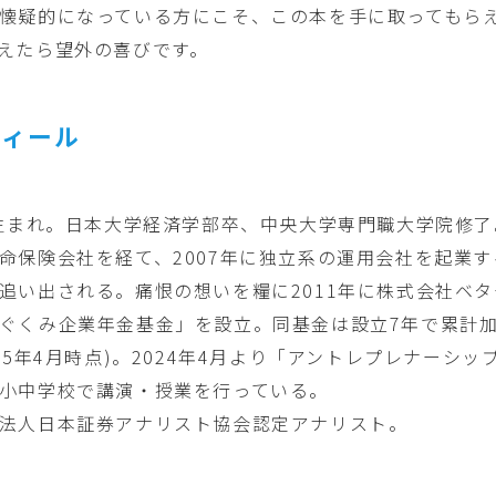
懐疑的になっている方にこそ、この本を手に取ってもら
えたら望外の喜びです。
フィール
年生まれ。日本大学経済学部卒、中央大学専門職大学院修
命保険会社を経て、2007年に独立系の運用会社を起業
追い出される。痛恨の想いを糧に2011年に株式会社ベタ
ぐくみ企業年金基金」を設立。同基金は設立7年で累計加入
025年4月時点)。2024年4月より「アントレプレナーシ
小中学校で講演・授業を行っている。
法人日本証券アナリスト協会認定アナリスト。