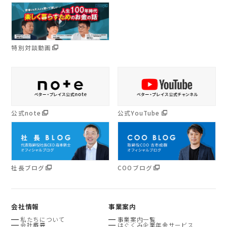
特別対談動画
公式note
公式YouTube
社長ブログ
COOブログ
会社情報
事業案内
私たちについて
事業案内一覧
会社概要
はぐくみ企業年金サービス