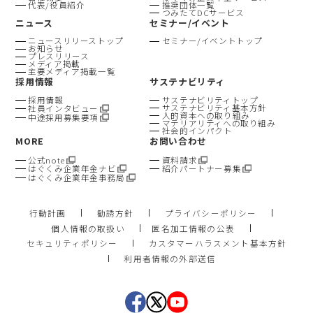
代表/役員紹介
推奨団体一覧
つみたてDCサービス
ニュース
セミナー/イベント
ニュースリリーストップ
セミナー/イベントトップ
お知らせ
プレスリリース
メディア掲載
主要メディア掲載一覧
採用情報
サステナビリティ
採用情報
サステナビリティトップ
サステナビリティ基本方針
社員インタビュー
人的資本への取り組み
中途採用募集要項
マテリアリティへの取り組み
社会的インパクト
MORE
お問い合わせ
公式note
資料請求
はぐくみ企業年金ナビ
紹介パートナー募集
はぐくみ企業年金事務局
行動計画
勧誘方針
プライバシーポリシー
個人情報の取扱い
匿名加工情報の公表
セキュリティポリシー
カスタマーハラスメント基本方針
利用者情報の外部送信