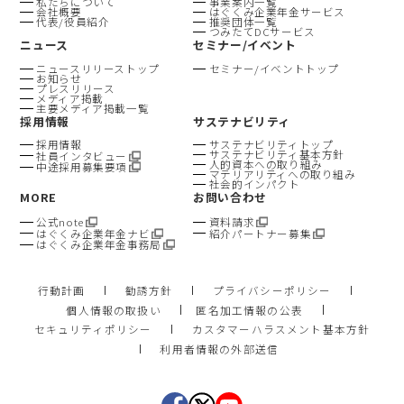
私たちについて
事業案内一覧
会社概要
はぐくみ企業年金サービス
代表/役員紹介
推奨団体一覧
つみたてDCサービス
ニュース
セミナー/イベント
ニュースリリーストップ
セミナー/イベントトップ
お知らせ
プレスリリース
メディア掲載
主要メディア掲載一覧
採用情報
サステナビリティ
採用情報
サステナビリティトップ
サステナビリティ基本方針
社員インタビュー
人的資本への取り組み
中途採用募集要項
マテリアリティへの取り組み
社会的インパクト
MORE
お問い合わせ
公式note
資料請求
はぐくみ企業年金ナビ
紹介パートナー募集
はぐくみ企業年金事務局
行動計画
勧誘方針
プライバシーポリシー
個人情報の取扱い
匿名加工情報の公表
セキュリティポリシー
カスタマーハラスメント基本方針
利用者情報の外部送信