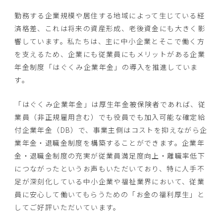
勤務する企業規模や居住する地域によって生じている経
済格差、これは将来の資産形成、老後資金にも大きく影
響しています。私たちは、主に中小企業とそこで働く方
を支えるため、企業にも従業員にもメリットがある企業
年金制度「はぐくみ企業年金」の導入を推進していま
す。
「はぐくみ企業年金」は厚生年金被保険者であれば、従
業員（非正規雇用含む）でも役員でも加入可能な確定給
付企業年金（DB）で、事業主側はコストを抑えながら企
業年金・退職金制度を構築することができます。企業年
金・退職金制度の充実が従業員満足度向上・離職率低下
につながったというお声もいただいており、特に人手不
足が深刻化している中小企業や福祉業界において、従業
員に安心して働いてもらうための「お金の福利厚生」と
してご好評いただいています。