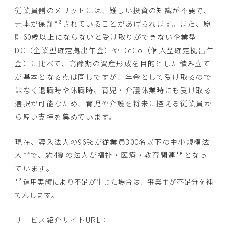
従業員側のメリットには、難しい投資の知識が不要で、
元本が保証*³されていることがあげられます。また、原
則60歳以上にならないと受け取りができない企業型
DC（企業型確定拠出年金）やiDeCo（個人型確定拠出年
金）に比べて、高齢期の資産形成を目的とした積み立て
が基本となる点は同じですが、年金として受け取るので
はなく退職時や休職時、育児・介護休業時にも受け取る
選択が可能なため、育児や介護を将来に控える従業員か
ら厚い支持を集めています。
現在、導入法人の96%が従業員300名以下の中小規模法
人*⁴で、約4割の法人が福祉・医療・教育関連*⁵となっ
ています。
*³運用実績により不足が生じた場合は、事業主が不足分を補
てんします。
サービス紹介サイトURL：