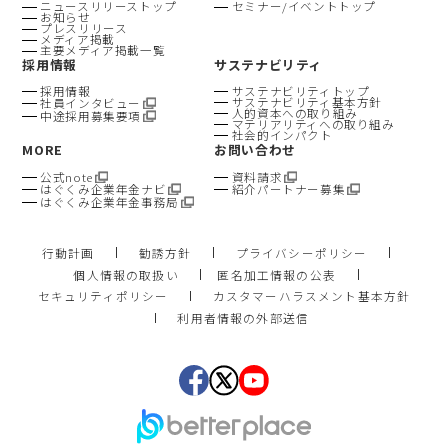
ニュースリリーストップ
セミナー/イベントトップ
お知らせ
プレスリリース
メディア掲載
主要メディア掲載一覧
採用情報
サステナビリティ
採用情報
サステナビリティトップ
サステナビリティ基本方針
社員インタビュー
人的資本への取り組み
中途採用募集要項
マテリアリティへの取り組み
社会的インパクト
MORE
お問い合わせ
公式note
資料請求
はぐくみ企業年金ナビ
紹介パートナー募集
はぐくみ企業年金事務局
行動計画
勧誘方針
プライバシーポリシー
個人情報の取扱い
匿名加工情報の公表
セキュリティポリシー
カスタマーハラスメント基本方針
利用者情報の外部送信