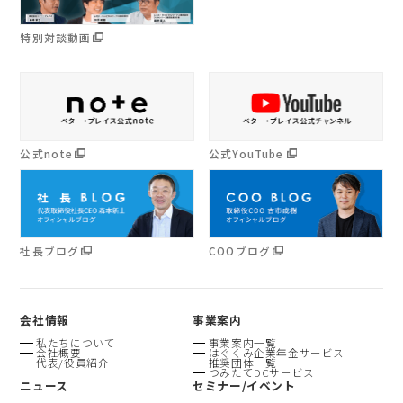
特別対談動画
公式note
公式YouTube
社長ブログ
COOブログ
会社情報
事業案内
私たちについて
事業案内一覧
会社概要
はぐくみ企業年金サービス
代表/役員紹介
推奨団体一覧
つみたてDCサービス
ニュース
セミナー/イベント