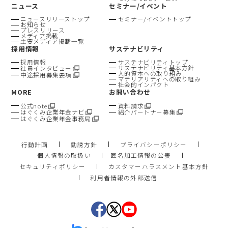
ニュース
セミナー/イベント
ニュースリリーストップ
セミナー/イベントトップ
お知らせ
プレスリリース
メディア掲載
主要メディア掲載一覧
採用情報
サステナビリティ
採用情報
サステナビリティトップ
サステナビリティ基本方針
社員インタビュー
人的資本への取り組み
中途採用募集要項
マテリアリティへの取り組み
社会的インパクト
MORE
お問い合わせ
公式note
資料請求
はぐくみ企業年金ナビ
紹介パートナー募集
はぐくみ企業年金事務局
行動計画
勧誘方針
プライバシーポリシー
個人情報の取扱い
匿名加工情報の公表
セキュリティポリシー
カスタマーハラスメント基本方針
利用者情報の外部送信