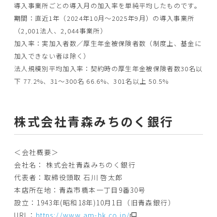
導入事業所ごとの導入月の加入率を単純平均したものです。
期間：直近1年（2024年10月～2025年9月）の導入事業所
（2,001法人、2,044事業所）
加入率：実加入者数／厚生年金被保険者数（制度上、基金に
加入できない者は除く）
法人規模別平均加入率：契約時の厚生年金被保険者数30名以
下 77.2%、31～300名 66.6%、301名以上 50.5%
株式会社青森みちのく銀行
＜会社概要＞
会社名： 株式会社青森みちのく銀行
代表者：取締役頭取 石川 啓太郎
本店所在地：青森市橋本一丁目9番30号
設立：1943年(昭和18年)10月1日（旧青森銀行）
URL：
https://www.am-bk.co.jp/