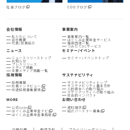
社長ブログ
COOブログ
会社情報
事業案内
私たちについて
事業案内一覧
会社概要
はぐくみ企業年金サービス
代表/役員紹介
推奨団体一覧
つみたてDCサービス
ニュース
セミナー/イベント
ニュースリリーストップ
セミナー/イベントトップ
お知らせ
プレスリリース
メディア掲載
主要メディア掲載一覧
採用情報
サステナビリティ
採用情報
サステナビリティトップ
サステナビリティ基本方針
社員インタビュー
人的資本への取り組み
中途採用募集要項
マテリアリティへの取り組み
社会的インパクト
MORE
お問い合わせ
公式note
資料請求
はぐくみ企業年金ナビ
紹介パートナー募集
はぐくみ企業年金事務局
行動計画
勧誘方針
プライバシーポリシー