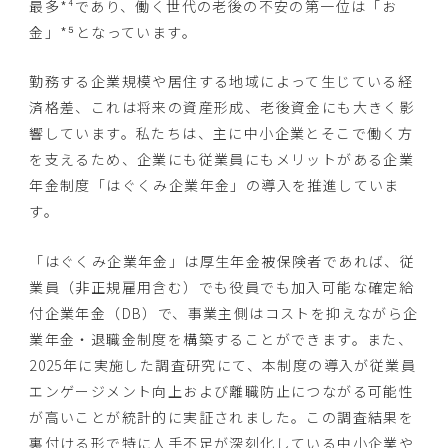
最多*⁴であり、働く世代の老後の不安の第一位は「お
金」*⁵となっています。
勤務する企業規模や居住する地域によって生じている経
済格差、これは将来の資産形成、老後資金にも大きく影
響しています。私たちは、主に中小企業とそこで働く方
を支えるため、企業にも従業員にもメリットがある企業
年金制度「はぐくみ企業年金」の導入を推進していま
す。
「はぐくみ企業年金」は厚生年金被保険者であれば、従
業員（非正規雇用含む）でも役員でも加入可能な確定給
付企業年金（DB）で、事業主側はコストを抑えながら企
業年金・退職金制度を構築することができます。また、
2025年に実施した調査研究にて、本制度の導入が従業員
エンゲージメント向上および離職防止につながる可能性
が高いことが統計的に実証されました。この調査結果を
裏付ける形で特に人手不足が深刻化している中小企業や