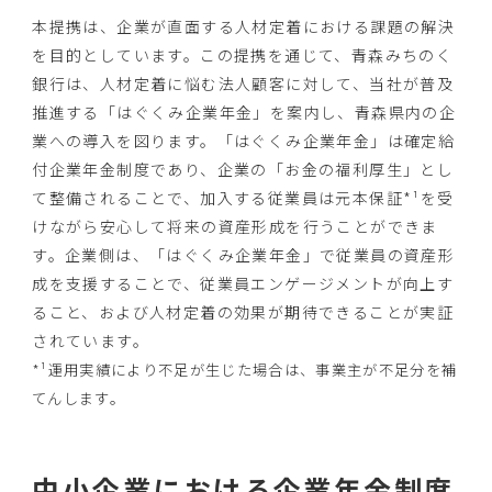
本提携は、企業が直面する人材定着における課題の解決
を目的としています。この提携を通じて、青森みちのく
銀行は、人材定着に悩む法人顧客に対して、当社が普及
推進する「はぐくみ企業年金」を案内し、青森県内の企
業への導入を図ります。「はぐくみ企業年金」は確定給
付企業年金制度であり、企業の「お金の福利厚生」とし
て整備されることで、加入する従業員は元本保証*¹を受
けながら安心して将来の資産形成を行うことができま
す。企業側は、「はぐくみ企業年金」で従業員の資産形
成を支援することで、従業員エンゲージメントが向上す
ること、および人材定着の効果が期待できることが実証
されています。
*¹運用実績により不足が生じた場合は、事業主が不足分を補
てんします。
中小企業における企業年金制度