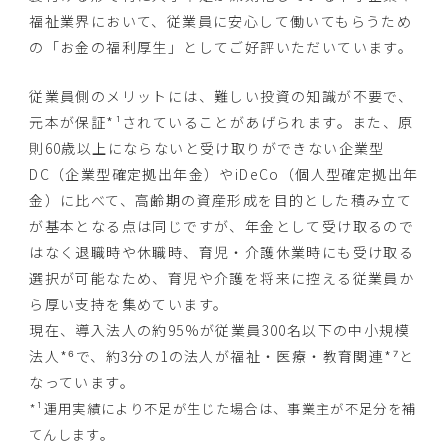
福祉業界において、従業員に安心して働いてもらうため
の「お金の福利厚生」としてご好評いただいています。
従業員側のメリットには、難しい投資の知識が不要で、
元本が保証*¹されていることがあげられます。また、原
則60歳以上にならないと受け取りができない企業型
DC（企業型確定拠出年金）やiDeCo（個人型確定拠出年
金）に比べて、高齢期の資産形成を目的とした積み立て
が基本となる点は同じですが、年金として受け取るので
はなく退職時や休職時、育児・介護休業時にも受け取る
選択が可能なため、育児や介護を将来に控える従業員か
ら厚い支持を集めています。
現在、導入法人の約95%が従業員300名以下の中小規模
法人*⁶で、約3分の1の法人が福祉・医療・教育関連*⁷と
なっています。
*¹運用実績により不足が生じた場合は、事業主が不足分を補
てんします。