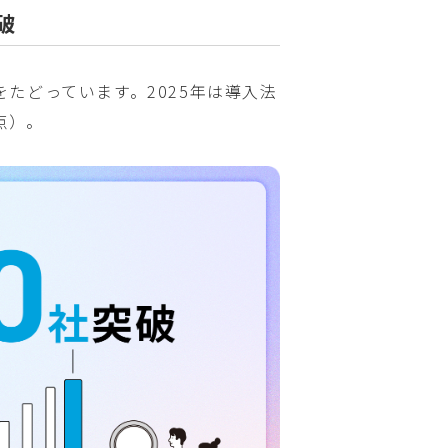
破
たどっています。2025年は導入法
時点）。