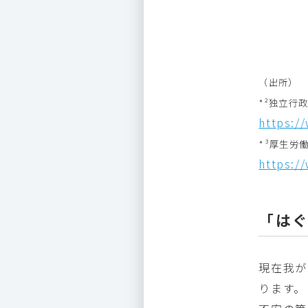
（出所）
*²独立行
https:/
*³厚生労
https:/
「は
現在我が
ります。