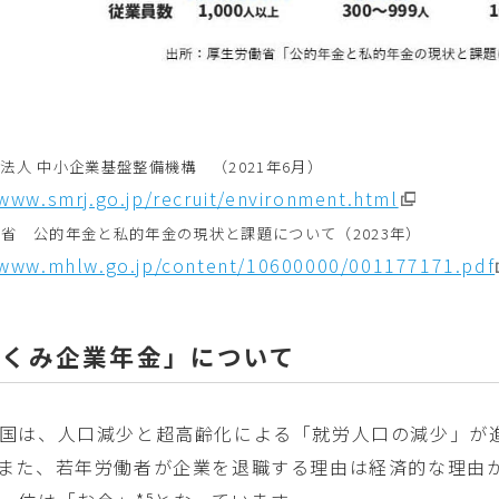
政法人 中小企業基盤整備機構 （2021年6月）
/www.smrj.go.jp/recruit/environment.html
働省 公的年金と私的年金の現状と課題について（2023年）
/www.mhlw.go.jp/content/10600000/001177171.pdf
ぐくみ企業年金」について
国は、人口減少と超高齢化による「就労人口の減少」が
また、若年労働者が企業を退職する理由は経済的な理由が