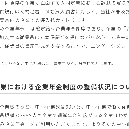
、佐賀県の企業が直面する人材定着における課題の解決
賀銀行は人材定着に悩む法人顧客に対して、当社が普及
賀県内の企業での導入拡大を図ります。
み企業年金」は確定給付企業年金制度であり、企業の「
加入する従業員は元本保証*¹を受けながら安心して将来
、従業員の資産形成を支援することで、エンゲージメン
績により不足が生じた場合は、事業主が不足分を補てんします。
企業における企業年金制度の整備状況につ
企業数のうち、中小企業数は99.7%、中小企業で働く従業
員規模30～99人の企業で退職年金制度がある企業はわずか
み企業年金」をご利用いただくことで、より多くの中小