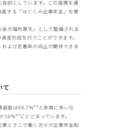
を目的としています。この提携を通
推進する「はぐくみ企業年金」を案
お金の福利厚生」として整備される
の資産形成を行うことができます。
トおよび定着率の向上が期待できま
いて
員数は69.7%*²と非常に多いな
16%*³にとどまっています。
企業とそこで働く方々が企業年金制