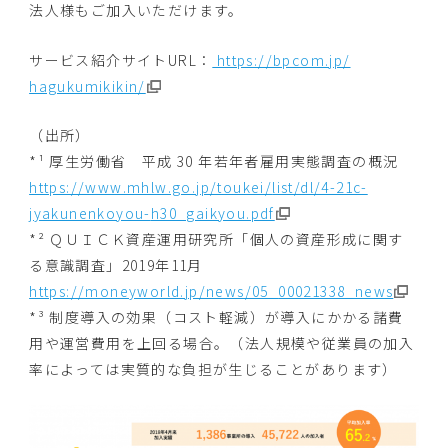
法人様もご加入いただけます。
サービス紹介サイトURL：
https://bpcom.jp/
hagukumikikin/
（出所）
*¹ 厚生労働省 平成 30 年若年者雇用実態調査の概況
https://www.mhlw.go.jp/toukei/
list/dl/4-21c-
jyakunenkoyou-
h30_gaikyou.pdf
*² ＱＵＩＣＫ資産運用研究所「個人の資産形成に関す
る意識調査」
2019年11月
https://moneyworld.jp/news/05_
00021338_news
*³ 制度導入の効果（コスト軽減）
が導入にかかる諸費
用や運営費用を上回る場合。（
法人規模や従業員の加入
率によっては実質的な負担が生じることが
あります）