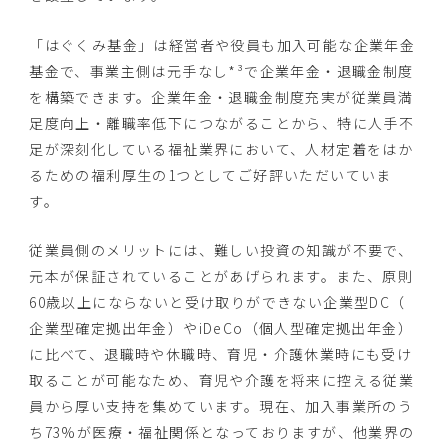
「はぐくみ基金」は経営者や役員も加入可能な企業年金
基金で、
事業主側は元手なし*³で企業年金・退職金制度
を構築できます。
企業年金・退職金制度充実が従業員満
足度向上・
離職率低下につながることから、
特に人手不
足が深刻化している福祉業界において、
人材定着をはか
るための福利厚生の1つとしてご好評いただいてい
ま
す。
従業員側のメリットには、難しい投資の知識が不要で、
元本が保証されていることがあげられます。また、
原則
60歳以上にならないと受け取りができない企業型DC（
企業型確定拠出年金）やiDeCo（個人型確定拠出年金）
に比べて、退職時や休職時、育児・
介護休業時にも受け
取ることが可能なため、
育児や介護を将来に控える従業
員から厚い支持を集めています。
現在、加入事業所のう
ち73%が医療・
福祉関係となっておりますが、
他業界の