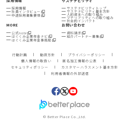
採用情報
サステナビリティ
採用情報
サステナビリティトップ
サステナビリティ基本方針
社員インタビュー
人的資本への取り組み
中途採用募集要項
マテリアリティへの取り組み
社会的インパクト
MORE
お問い合わせ
公式note
資料請求
はぐくみ企業年金ナビ
紹介パートナー募集
はぐくみ企業年金事務局
行動計画
勧誘方針
プライバシーポリシー
個人情報の取扱い
匿名加工情報の公表
セキュリティポリシー
カスタマーハラスメント基本方針
利用者情報の外部送信
© Better Place Co.,Ltd.