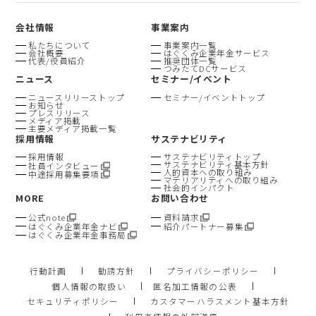
会社情報
事業案内
私たちについて
事業案内一覧
会社概要
はぐくみ企業年金サービス
代表/役員紹介
推奨団体一覧
つみたてDCサービス
ニュース
セミナー/イベント
ニュースリリーストップ
セミナー/イベントトップ
お知らせ
プレスリリース
メディア掲載
主要メディア掲載一覧
採用情報
サステナビリティ
採用情報
サステナビリティトップ
サステナビリティ基本方針
社員インタビュー
人的資本への取り組み
中途採用募集要項
マテリアリティへの取り組み
社会的インパクト
MORE
お問い合わせ
公式note
資料請求
はぐくみ企業年金ナビ
紹介パートナー募集
はぐくみ企業年金事務局
行動計画
勧誘方針
プライバシーポリシー
個人情報の取扱い
匿名加工情報の公表
セキュリティポリシー
カスタマーハラスメント基本方針