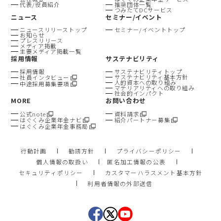
代表/役員紹介
推奨団体一覧
つみたてDCサービス
ニュース
セミナー/イベント
ニュースリリーストップ
セミナー/イベントトップ
お知らせ
プレスリリース
メディア掲載
主要メディア掲載一覧
採用情報
サステナビリティ
採用情報
サステナビリティトップ
サステナビリティ基本方針
社員インタビュー
人的資本への取り組み
中途採用募集要項
マテリアリティへの取り組み
社会的インパクト
MORE
お問い合わせ
公式note
資料請求
はぐくみ企業年金ナビ
紹介パートナー募集
はぐくみ企業年金事務局
行動計画
勧誘方針
プライバシーポリシー
個人情報の取扱い
匿名加工情報の公表
セキュリティポリシー
カスタマーハラスメント基本方針
利用者情報の外部送信