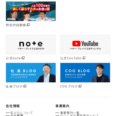
特別対談動画
公式note
公式YouTube
社長ブログ
COOブログ
会社情報
事業案内
私たちについて
事業案内一覧
会社概要
はぐくみ企業年金サービス