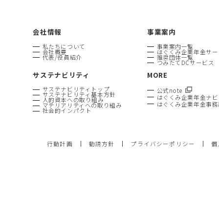
会社情報
事業案内
私たちについて
事業案内一覧
会社概要
はぐくみ企業年金サー
代表/役員紹介
推奨団体一覧
つみたてDCサービス
サステナビリティ
MORE
サステナビリティトップ
公式note
サステナビリティ基本方針
はぐくみ企業年金ナビ
人的資本への取り組み
はぐくみ企業年金事務
マテリアリティへの取り組み
社会的インパクト
行動計画
勧誘方針
プライバシーポリシー
個