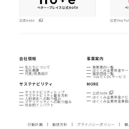
公式note
公式YouTu
会社情報
事業案内
私たちについて
事業案内一覧
会社概要
はぐくみ企業年金サー
代表/役員紹介
推奨団体一覧
つみたてDCサービス
サステナビリティ
MORE
サステナビリティトップ
公式note
サステナビリティ基本方針
はぐくみ企業年金ナビ
人的資本への取り組み
はぐくみ企業年金事務
マテリアリティへの取り組み
社会的インパクト
行動計画
勧誘方針
プライバシーポリシー
個