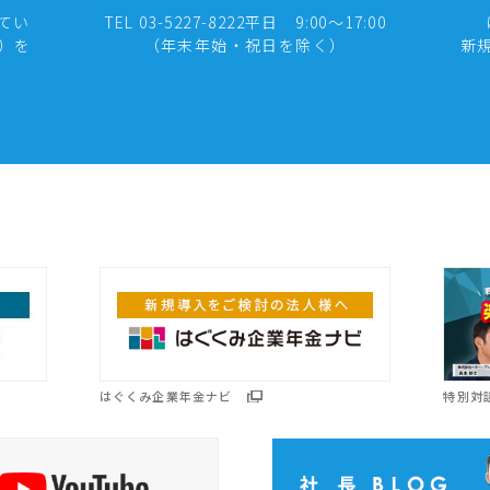
てい
TEL 03-5227-8222
平日 9:00～17:00
式）を
（年末年始・祝日を除く）
新
はぐくみ企業年金ナビ
特別対