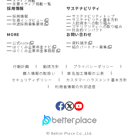
メディア掲載
主要メディア掲載一覧
採用情報
サステナビリティ
採用情報
サステナビリティトップ
サステナビリティ基本方針
社員インタビュー
人的資本への取り組み
中途採用募集要項
マテリアリティへの取り組み
社会的インパクト
MORE
お問い合わせ
公式note
資料請求
はぐくみ企業年金ナビ
紹介パートナー募集
はぐくみ企業年金事務局
行動計画
勧誘方針
プライバシーポリシー
個人情報の取扱い
匿名加工情報の公表
セキュリティポリシー
カスタマーハラスメント基本方針
利用者情報の外部送信
© Better Place Co.,Ltd.