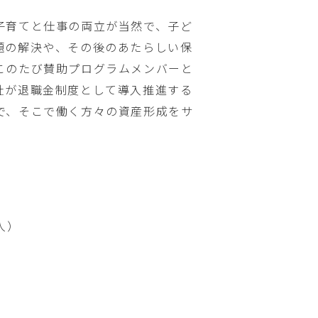
子育てと仕事の両立が当然で、子ど
題の解決や、その後のあたらしい保
このたび賛助プログラムメンバーと
社が退職金制度として導入推進する
で、そこで働く方々の資産形成をサ
人）