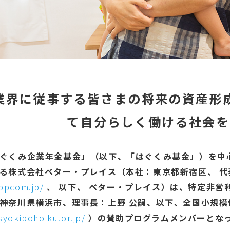
業界に従事する皆さまの将来の資産形
て自分らしく働ける社会を
ぐくみ企業年金基金」（以下、「はぐくみ基金」）を中
る株式会社ベター・プレイス（本社：東京都新宿区、 代
/bpcom.jp/
、 以下、 ベター・プレイス）は、特定非営
神奈川県横浜市、理事長：上野 公嗣、以下、全国小規模
syokibohoiku.or.jp/
）の賛助プログラムメンバーとな