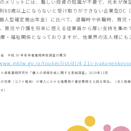
のメリットには、難しい投資の知識が不要で、元本が保
則60歳以上にならないと受け取りができない企業型DC
o（個人型確定拠出年金）に比べて、退職時や休職時、育
、育児や介護を将来に控える従業員から厚い支持を集め
医療・福祉関係となっておりますが、他業界の法人様にも
働省 平成 30 年若年者雇用実態調査の概況
/www.mhlw.go.jp/toukei/list/dl/4-21c-jyakunenkoy
ＣＫ資産運用研究所「個人の資産形成に関する意識調査」2019年11月
入の効果（コスト軽減）が導入にかかる諸費用や運営費用を上回る場合。（法人規
ます）