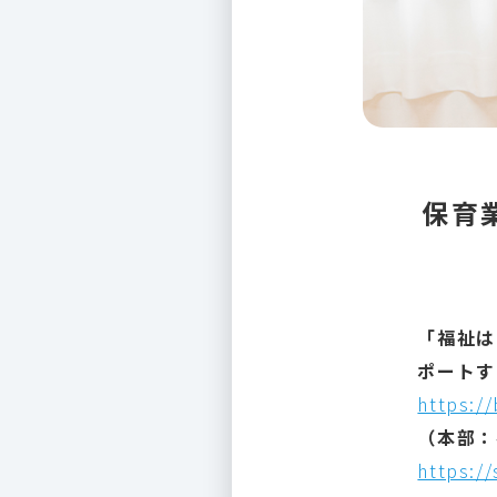
保育
「福祉は
ポートす
https:/
（本部：
https://