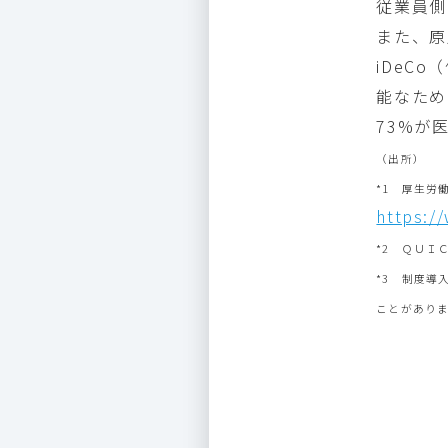
従業員側
また、原
iDeC
能なため
73%が
（出所）
*1 厚生労
https:/
*2 ＱＵＩ
*3 制度導
ことがあり