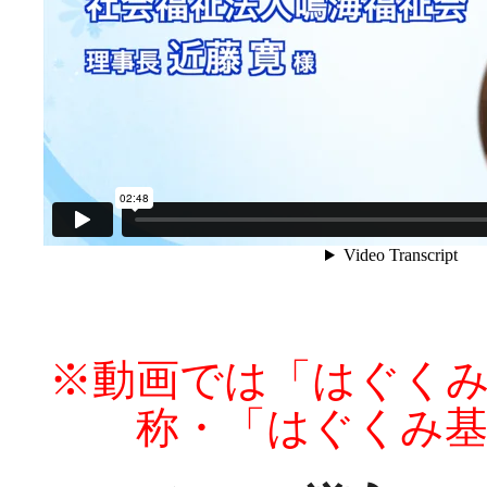
※動画では「はぐく
称・「はぐくみ